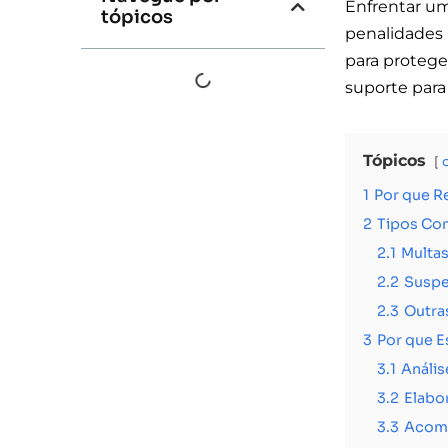
Enfrentar u
tópicos
penalidades 
para proteger
suporte para
Tópicos
1
Por que R
2
Tipos Co
2.1
Multa
2.2
Susp
2.3
Outra
3
Por que E
3.1
Anális
3.2
Elabo
3.3
Acom