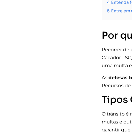
4
Entenda M
5
Entre em 
Por q
Recorrer de 
Caçador - SC,
uma multa e 
As
defesas 
Recursos de 
Tipos
O trânsito é
multas e out
garantir que