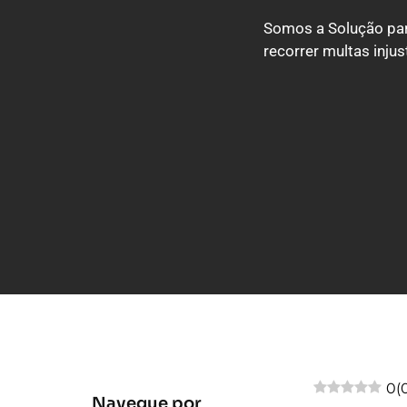
Somos a Solução par
recorrer multas inju
0
(
Navegue por