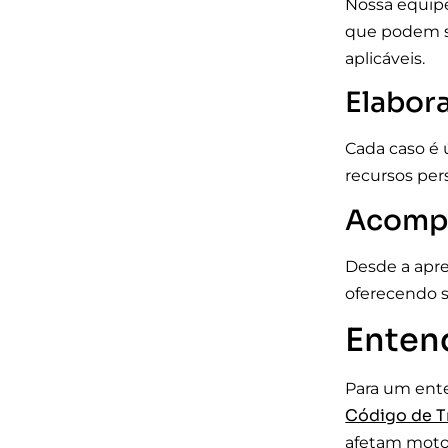
Nossa equipe
que podem se
aplicáveis.
Elabor
Cada caso é 
recursos per
Acompa
Desde a apre
oferecendo s
Entend
Para um ente
Código de Tr
afetam motor