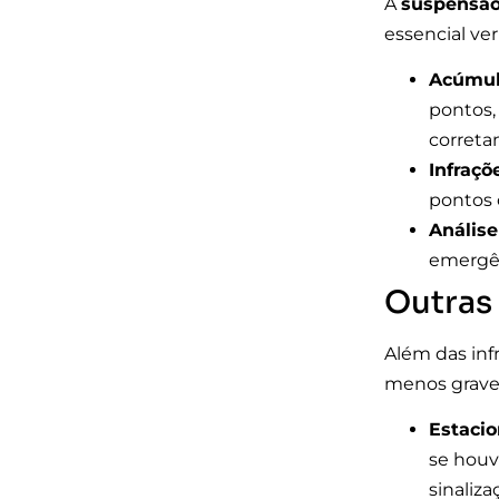
A
suspensã
essencial ve
Acúmul
pontos,
correta
Infraçõ
pontos 
Análise
emergên
Outras
Além das inf
menos grave
Estacio
se houv
sinaliza