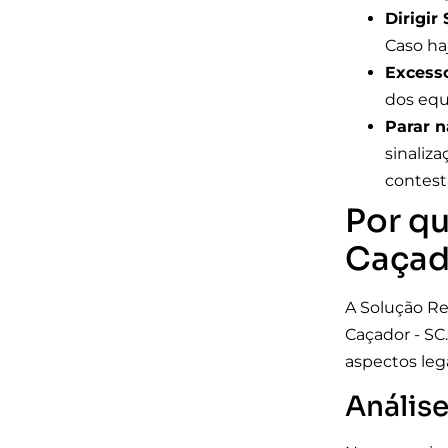
Dirigir
Caso ha
Excess
dos equ
Parar n
sinaliz
contest
Por qu
Caçad
A Solução Re
Caçador - SC
aspectos leg
Anális