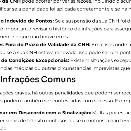
o da CNH
pode ocorrer por várias razões, incluindo o acú
rificar se a penalidade foi aplicada corretamente e se há
o Indevido de Pontos:
Se a suspensão da sua CNH foi
 é importante revisar o histórico de infrações para asseg
mente e que não houve erros.
es Fora do Prazo de Validade da CNH:
Em casos onde a 
ou se a sua CNH estava renovada, isso pode ser um ponto
 de Condições Excepcionais:
Existem situações excepci
cias médicas ou outras circunstâncias imprevistas que
 Infrações Comuns
rações graves, há outras penalidades que podem ser recor
s podem também ser contestadas com sucesso. Exempl
nar em Desacordo com a Sinalização:
Multas por esta
er sinais de trânsito confusos ou se o motorista não te
ção.