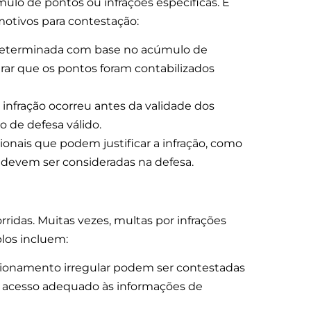
mulo de pontos ou infrações específicas. É
 motivos para contestação:
 determinada com base no acúmulo de
urar que os pontos foram contabilizados
infração ocorreu antes da validade dos
 de defesa válido.
onais que podem justificar a infração, como
 devem ser consideradas na defesa.
ridas. Muitas vezes, multas por infrações
os incluem:
cionamento irregular podem ser contestadas
ve acesso adequado às informações de