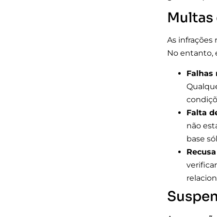
Multas
As infrações
No entanto, 
Falhas
Qualque
condiçõ
Falta d
não est
base só
Recusa 
verific
relacio
Suspen