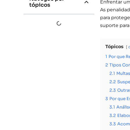
Enfrentar u
tópicos
As penalidad
para proteger
suporte para
Tópicos
1
Por que R
2
Tipos Co
2.1
Multa
2.2
Susp
2.3
Outra
3
Por que E
3.1
Anális
3.2
Elabo
3.3
Acom