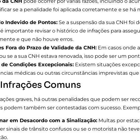
o da CNH
pode ocorrer por várias razões, incluindo o acú
rificar se a penalidade foi aplicada corretamente e se há
o Indevido de Pontos:
Se a suspensão da sua CNH foi
 é importante revisar o histórico de infrações para asseg
mente e que não houve erros.
es Fora do Prazo de Validade da CNH:
Em casos onde a 
ou se a sua CNH estava renovada, isso pode ser um ponto
 de Condições Excepcionais:
Existem situações excepci
cias médicas ou outras circunstâncias imprevistas que
 Infrações Comuns
rações graves, há outras penalidades que podem ser recor
s podem também ser contestadas com sucesso. Exempl
nar em Desacordo com a Sinalização:
Multas por esta
er sinais de trânsito confusos ou se o motorista não te
ção.