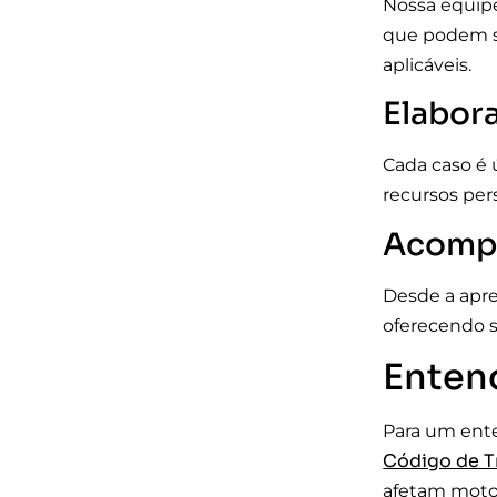
Nossa equipe
que podem se
aplicáveis.
Elabor
Cada caso é 
recursos per
Acompa
Desde a apre
oferecendo s
Entend
Para um ente
Código de Tr
afetam motor