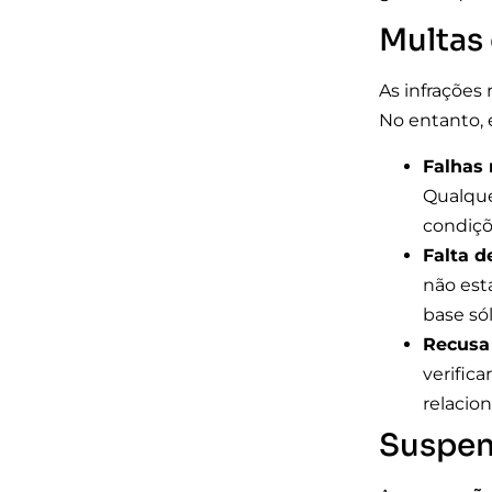
Multas
As infrações
No entanto, 
Falhas
Qualque
condiçõ
Falta d
não est
base só
Recusa 
verific
relacio
Suspen