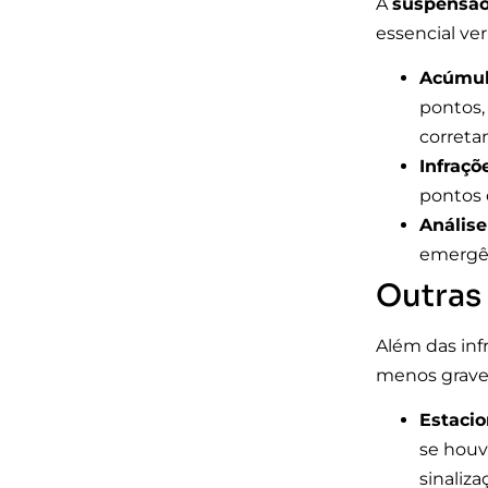
A
suspensã
essencial ve
Acúmul
pontos,
correta
Infraçõ
pontos 
Análise
emergên
Outras
Além das inf
menos grave
Estacio
se houv
sinaliza