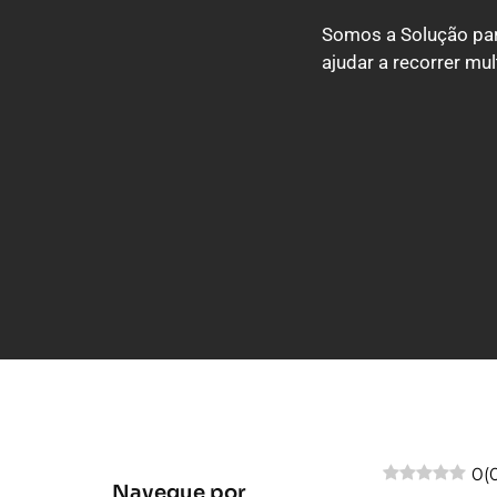
Somos a Solução par
ajudar a recorrer mul
0
(
Navegue por