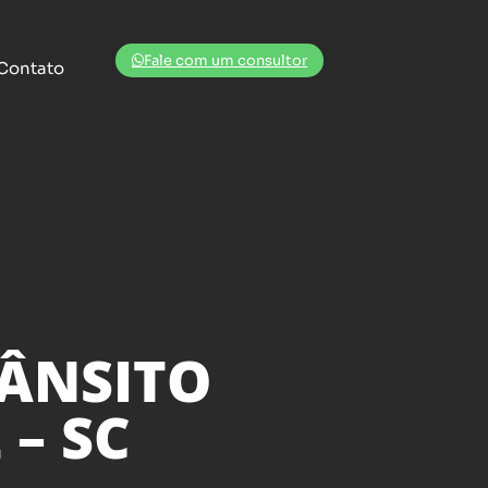
Fale com um consultor
Contato
RÂNSITO
– SC