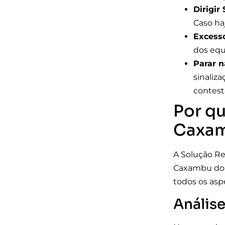
Dirigir
Caso ha
Excess
dos equ
Parar n
sinaliz
contest
Por qu
Caxam
A Solução Re
Caxambu do 
todos os asp
Anális