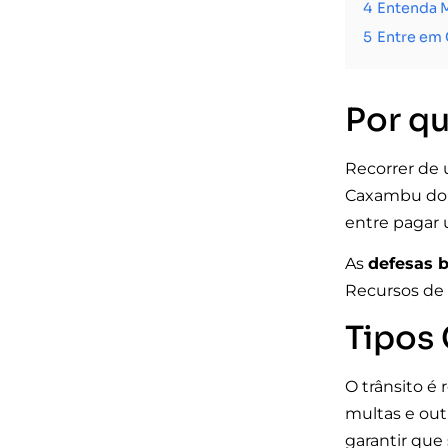
4
Entenda M
5
Entre em 
Por q
Recorrer de 
Caxambu do Su
entre pagar 
As
defesas 
Recursos de 
Tipos
O trânsito é
multas e out
garantir que