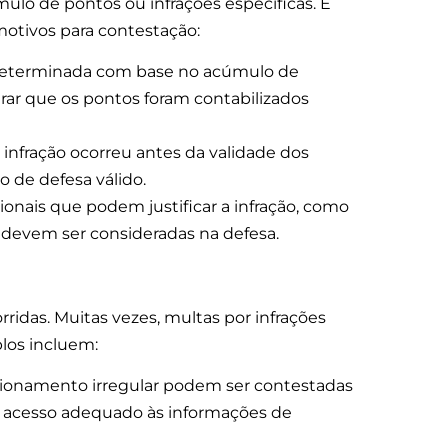
mulo de pontos ou infrações específicas. É
 motivos para contestação:
 determinada com base no acúmulo de
urar que os pontos foram contabilizados
infração ocorreu antes da validade dos
 de defesa válido.
onais que podem justificar a infração, como
 devem ser consideradas na defesa.
ridas. Muitas vezes, multas por infrações
os incluem:
cionamento irregular podem ser contestadas
ve acesso adequado às informações de